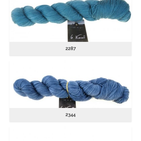
2287
2344