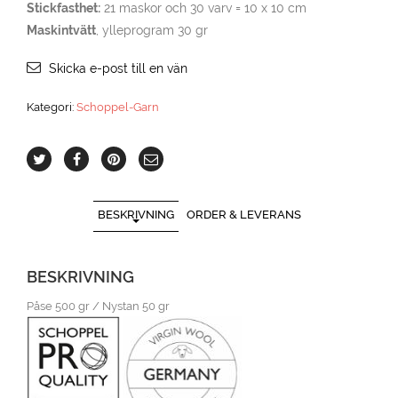
Stickfasthet:
21 maskor och 30 varv = 10 x 10 cm
Maskintvätt
, ylleprogram 30 gr
Skicka e-post till en vän
Kategori:
Schoppel-Garn
BESKRIVNING
ORDER & LEVERANS
BESKRIVNING
Påse 500 gr / Nystan 50 gr