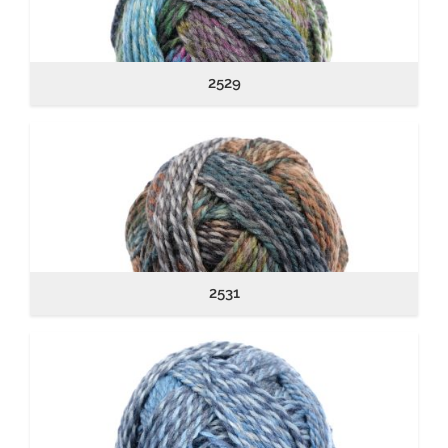
2529
2531