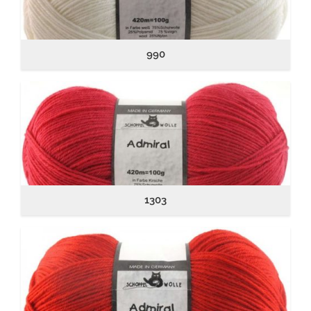
990
1303