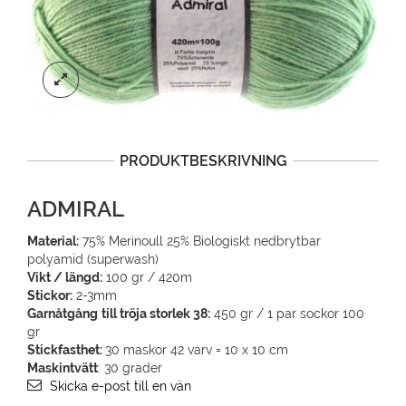
PRODUKTBESKRIVNING
ADMIRAL
Material:
75% Merinoull 25% Biologiskt nedbrytbar
polyamid (superwash)
Vikt / längd:
100 gr / 420m
Stickor:
2-3mm
Garnåtgång
till tröja storlek 38:
450 gr / 1 par sockor 100
gr
Stickfasthet:
30 maskor 42 varv = 10 x 10 cm
Maskintvätt
: 30 grader
Skicka e-post till en vän