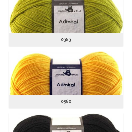
0383
0580