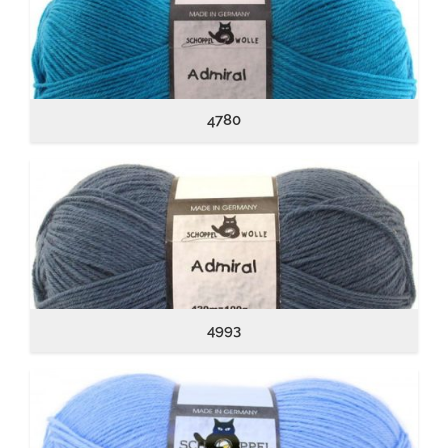
4780
4993