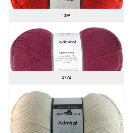
1390
1774