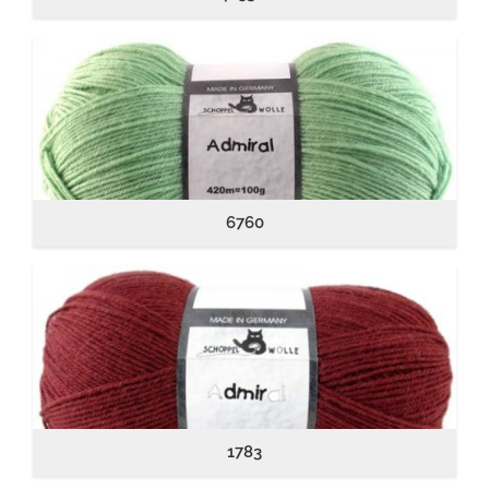
6760
1783