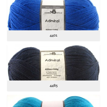
4401
4485