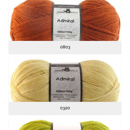
0803
0320