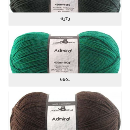
6373
6601