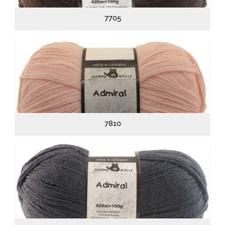
7705
7810