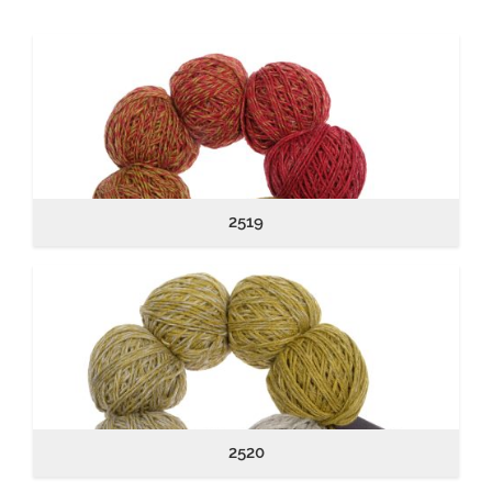
2519
2520