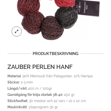
PRODUKTBESKRIVNING
ZAUBER PERLEN HANF
Material
: 90% Merinoull från Patagonien, 10% Hampa
Stickor:
2-3 mm
Längd/vikt:
400 m / 100gr
Garnåtgång för tröja storlek 38-40:
450 gr
Stickfasthet:
30 maskor och 42 varv = 10 x 10 cm
Maskintvätt
, ylleprogram 30 gr