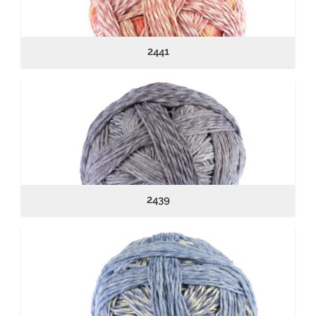
2441
2439