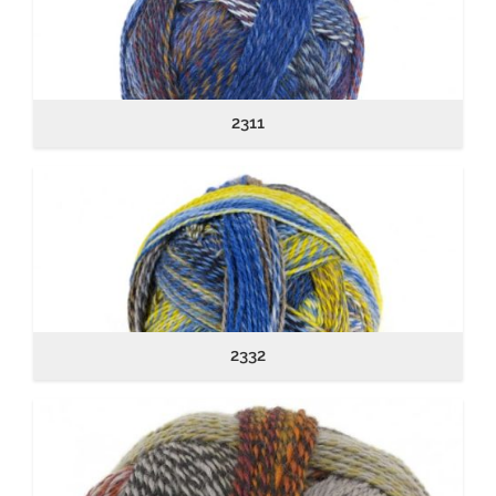
2311
2332