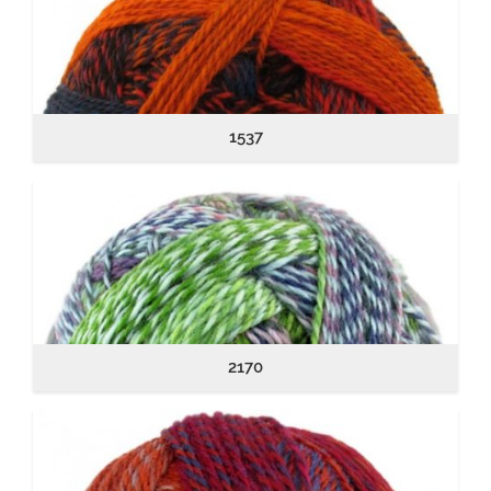
1537
2170