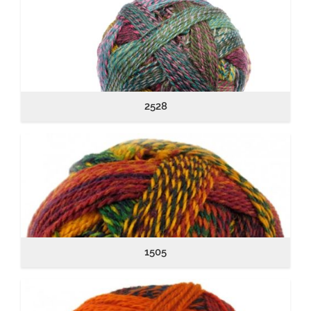
2528
1505