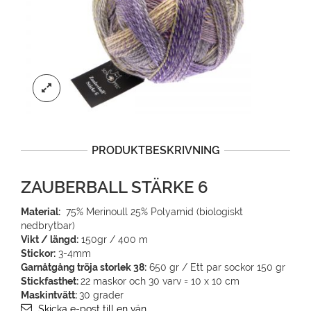
PRODUKTBESKRIVNING
ZAUBERBALL STÄRKE 6
Material:
75% Merinoull 25% Polyamid (biologiskt
nedbrytbar)
Vikt / längd:
150gr / 400 m
Stickor:
3-4mm
Garnåtgång tröja storlek 38:
650 gr / Ett par sockor 150 gr
Stickfasthet:
22 maskor och 30 varv = 10 x 10 cm
Maskintvätt:
30 grader
Skicka e-post till en vän