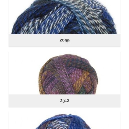
2099
2312