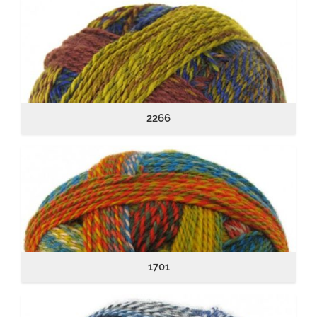
2266
1701