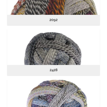
2092
2428