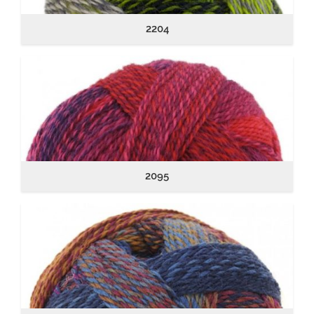
2204
2095