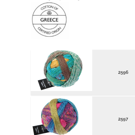
2596
2597