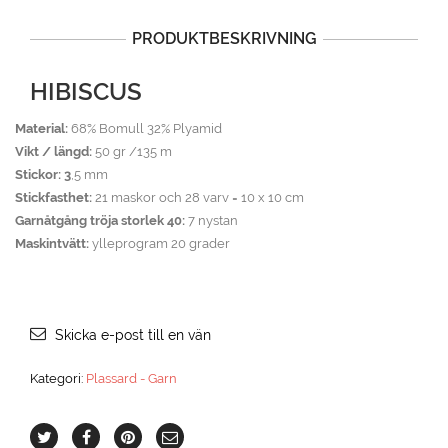
PRODUKTBESKRIVNING
HIBISCUS
Material:
68% Bomull 32% Plyamid
Vikt / längd:
50 gr /135 m
Stickor: 3
,5 mm
Stickfasthet:
21 maskor och 28 varv = 10 x 10 cm
Garnåtgång tröja storlek 40:
7 nystan
Maskintvätt:
ylleprogram 20 grader
Skicka e-post till en vän
Kategori:
Plassard - Garn