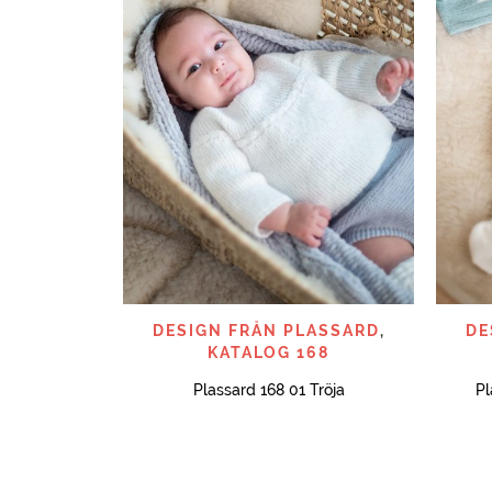
SNABBTITT
DESIGN FRÅN PLASSARD
,
DE
KATALOG 168
Plassard 168 01 Tröja
Pl