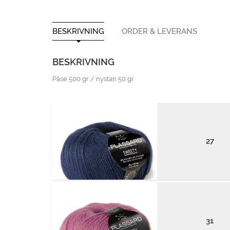
BESKRIVNING
ORDER & LEVERANS
BESKRIVNING
Påse 500 gr / nystan 50 gr
27
31