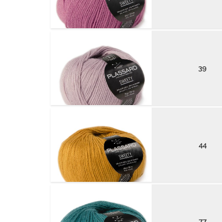
39
44
77