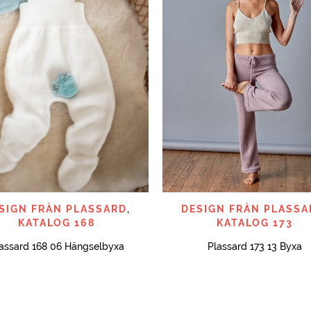
SNABBTITT
SNABBTITT
SIGN FRÅN PLASSARD
,
DESIGN FRÅN PLASSA
KATALOG 168
KATALOG 173
assard 168 06 Hängselbyxa
Plassard 173 13 Byxa