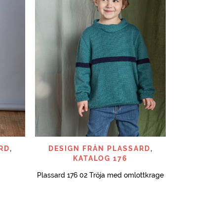
Plassard 166
SNABBTITT
RD
,
DESIGN FRÅN PLASSARD
,
KATALOG 176
Plassard 176 02 Tröja med omlottkrage