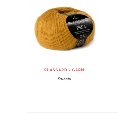
SNABBTITT
PLASSARD - GARN
Sweety