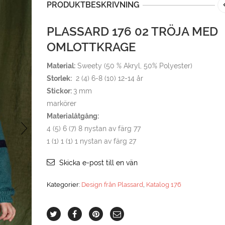
PRODUKTBESKRIVNING
PLASSARD 176 02 TRÖJA MED
OMLOTTKRAGE
Material:
Sweety (50 % Akryl, 50% Polyester)
Storlek:
2 (4) 6-8 (10) 12-14 år
Stickor:
3 mm
markörer
Materialåtgång:
4 (5) 6 (7) 8 nystan av färg 77
1 (1) 1 (1) 1 nystan av färg 27
Skicka e-post till en vän
Kategorier:
Design från Plassard
,
Katalog 176