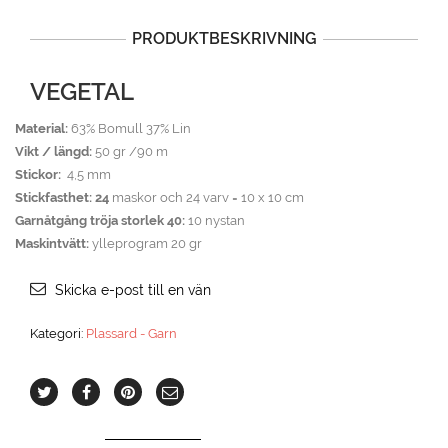
PRODUKTBESKRIVNING
VEGETAL
Material:
63% Bomull 37% Lin
Vikt / längd:
50 gr /90 m
Stickor:
4,5 mm
Stickfasthet: 24
maskor och 24 varv = 10 x 10 cm
Garnåtgång tröja storlek 40:
10 nystan
Maskintvätt:
ylleprogram 20 gr
Skicka e-post till en vän
Kategori:
Plassard - Garn