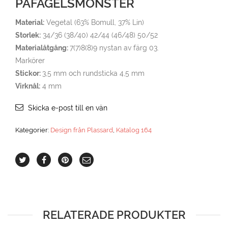
PÅFÅGELSMÖNSTER
Material:
Vegetal (63% Bomull, 37% Lin)
Storlek:
34/36 (38/40) 42/44 (46/48) 50/52
Materialåtgång:
7(7)8(8)9 nystan av färg 03.
Markörer
Stickor:
3,5 mm och rundsticka 4,5 mm
Virknål:
4 mm
Skicka e-post till en vän
Kategorier:
Design från Plassard
,
Katalog 164
RELATERADE PRODUKTER