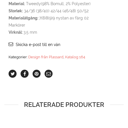
Material:
Tweedy(98% Bomull, 2% Polyester)
Storlek:
34/36 (38/40) 42/44 (46/48) 50/52
Materialåtgång:
7(8)8(9)9 nystan av färg 02
Markörer
Virknål:
3,5 mm
Skicka e-post till en vän
Kategorier:
Design från Plassard
,
Katalog 164
RELATERADE PRODUKTER