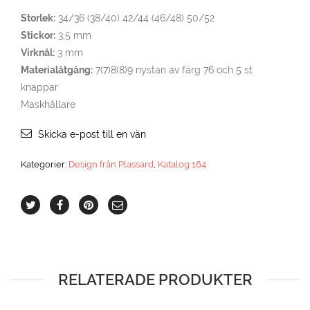
Storlek:
34/36 (38/40) 42/44 (46/48) 50/52
Stickor:
3,5 mm
Virknål:
3 mm
Materialåtgång:
7(7)8(8)9 nystan av färg 76 och 5 st
knappar
Maskhållare
Skicka e-post till en vän
Kategorier:
Design från Plassard
,
Katalog 164
RELATERADE PRODUKTER