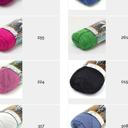
255
261
224
015
317
30