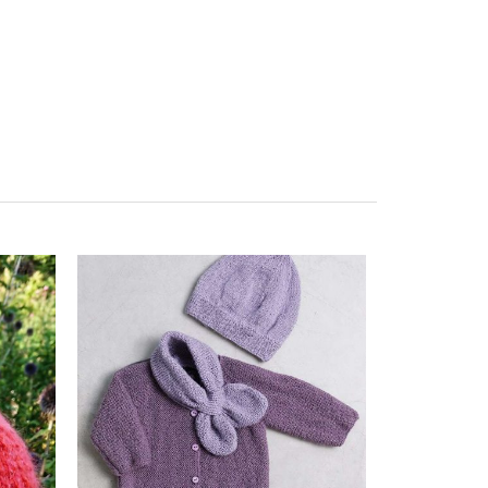
DESIGN
K
Plassa
s