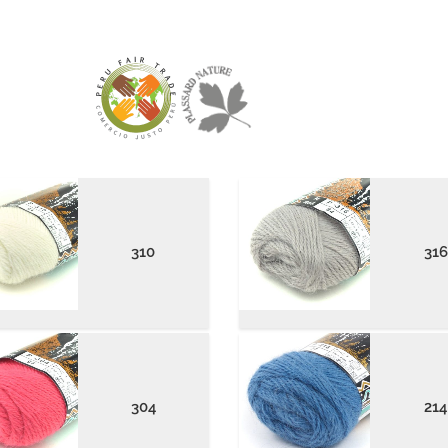
310
316
304
214