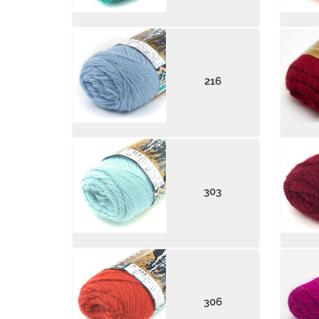
216
303
306