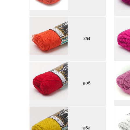
254
506
262