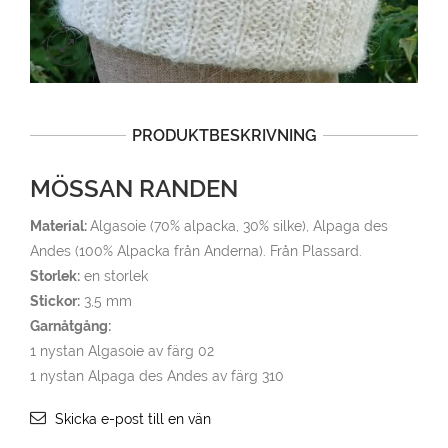
PRODUKTBESKRIVNING
MÖSSAN RANDEN
Material:
Algasoie (70% alpacka, 30% silke), Alpaga des
Andes (100% Alpacka från Anderna). Från Plassard.
Storlek:
en storlek
Stickor:
3,5 mm
Garnåtgång:
1 nystan Algasoie av färg 02
1 nystan Alpaga des Andes av färg 310
Skicka e-post till en vän