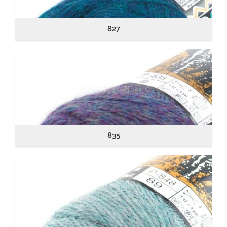
827
835