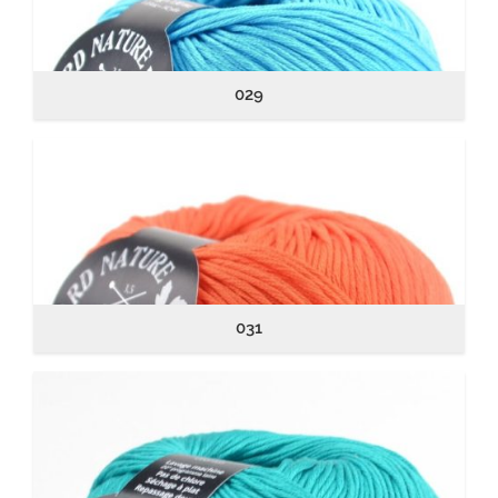
029
031