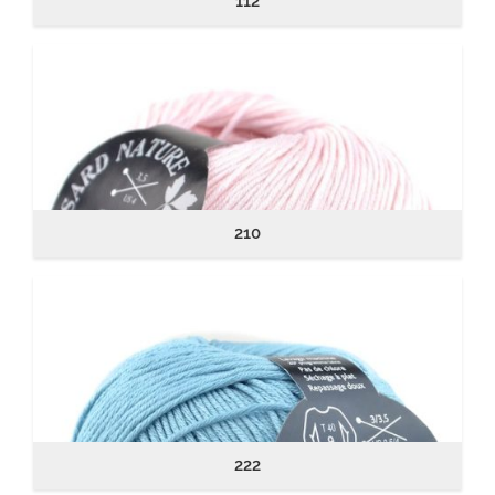
112
210
222