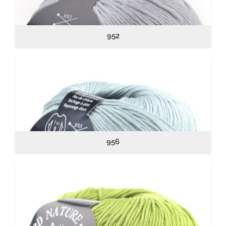
952
956