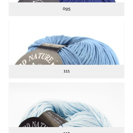
095
111