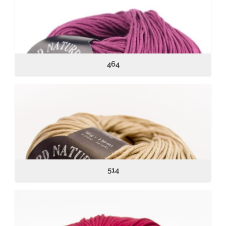
464
514