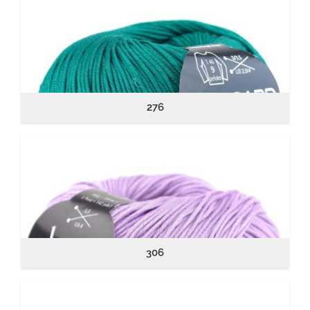
276
306