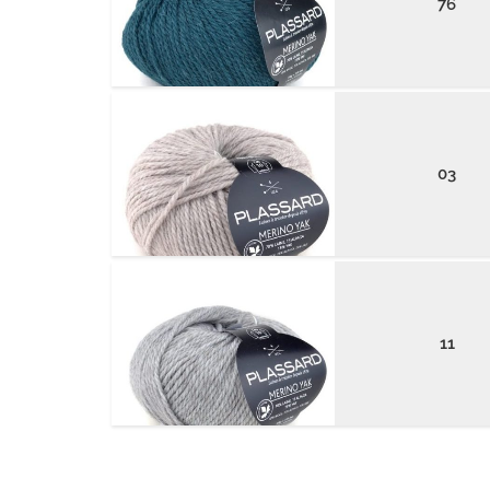
76
03
11