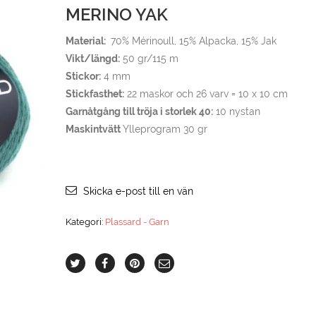
MERINO YAK
Material:
70% Mérinoull, 15% Alpacka, 15% Jak
Vikt/längd:
50 gr/115 m
Stickor:
4 mm
Stickfasthet:
22 maskor och 26 varv = 10 x 10 cm
Garnåtgång till tröja i storlek 40:
10 nystan
Maskintvätt
Ylleprogram 30 gr
Skicka e-post till en vän
Kategori:
Plassard - Garn