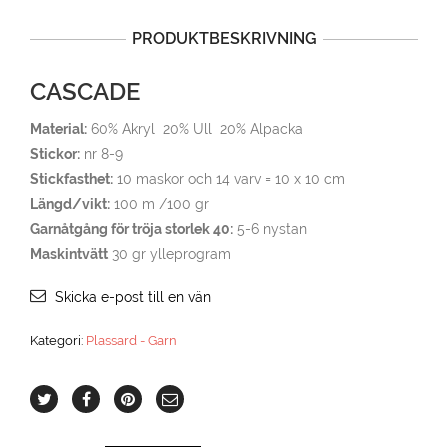
PRODUKTBESKRIVNING
CASCADE
Material:
60% Akryl 20% Ull 20% Alpacka
Stickor:
nr 8-9
Stickfasthet:
10 maskor och 14 varv = 10 x 10 cm
Längd/vikt:
100 m /100 gr
Garnåtgång för tröja storlek 40:
5-6 nystan
Maskintvätt
30 gr ylleprogram
Skicka e-post till en vän
Kategori:
Plassard - Garn