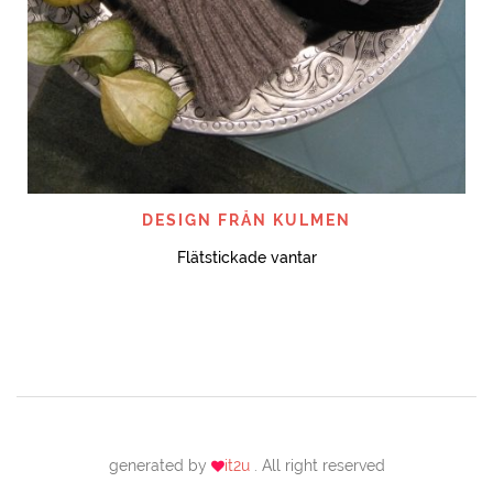
DESIGN FRÅN KULMEN
Flätstickade vantar
generated by
it2u
. All right reserved