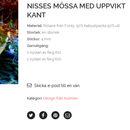
NISSES MÖSSA MED UPPVIKT
KANT
Material:
Polaire från Fonty 50% babyalpacka 50% ull
Storlek:
en storlek
Stickor:
4 mm
Garnåtgång:
2 nystan av färg 611
1 nystan av färg 610
Skicka e-post till en vän
Kategori:
Design från Kulmen