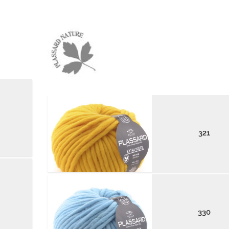
321
330