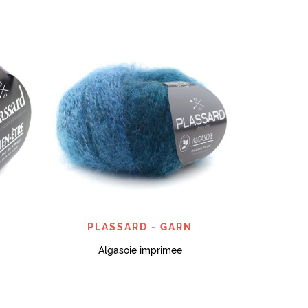
PLA
SNABBTITT
PLASSARD - GARN
Algasoie imprimee