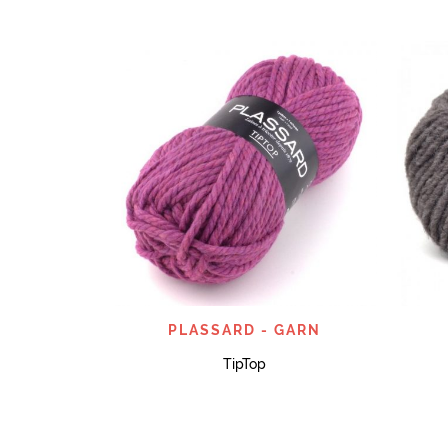
SNABBTITT
PLASSARD - GARN
TipTop