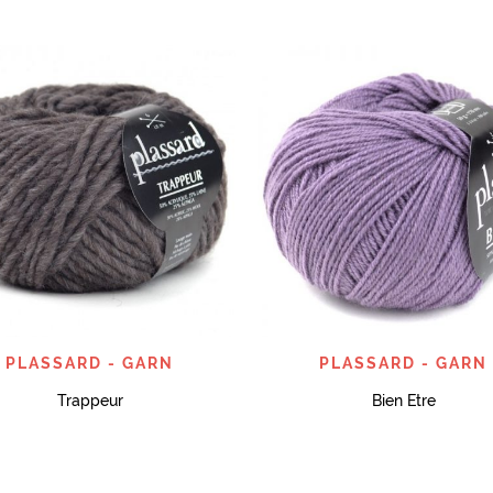
SNABBTITT
SNABBTITT
PLASSARD - GARN
PLASSARD - GARN
Trappeur
Bien Etre