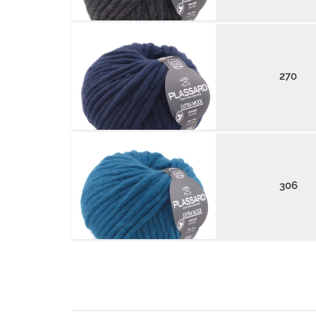
270
306