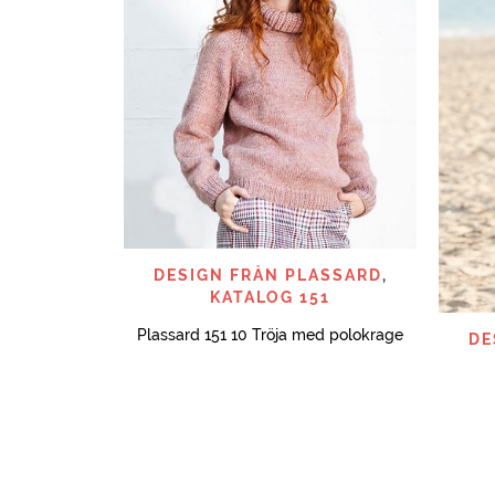
SNABBTITT
DESIGN FRÅN PLASSARD
,
KATALOG 151
Plassard 151 10 Tröja med polokrage
DE