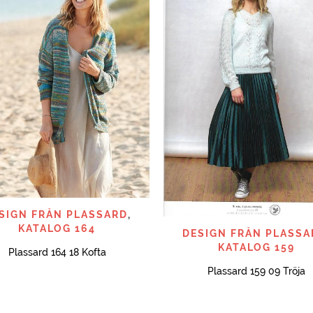
SNABBTITT
SIGN FRÅN PLASSARD
,
KATALOG 164
SNABBTITT
DESIGN FRÅN PLASSA
KATALOG 159
Plassard 164 18 Kofta
Plassard 159 09 Tröja