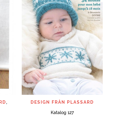
Plas
SNABBTITT
RD
,
DESIGN FRÅN PLASSARD
Katalog 127