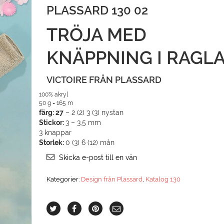
PLASSARD 130 02
TRÖJA MED
KNÄPPNING I RAGL
VICTOIRE FRÅN PLASSARD
100% akryl
50 g = 165 m
färg: 27
– 2 (2) 3 (3) nystan
Stickor:
3 – 3,5 mm
3 knappar
Storlek:
0 (3) 6 (12) mån
Skicka e-post till en vän
Kategorier:
Design från Plassard
,
Katalog 130