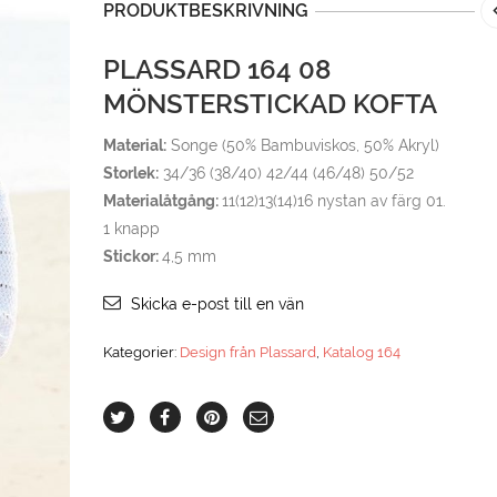
PRODUKTBESKRIVNING
PLASSARD 164 08
MÖNSTERSTICKAD KOFTA
Material:
Songe (50% Bambuviskos, 50% Akryl)
Storlek:
34/36 (38/40) 42/44 (46/48) 50/52
Materialåtgång:
11(12)13(14)16 nystan av färg 01.
1 knapp
Stickor:
4,5 mm
Skicka e-post till en vän
Kategorier:
Design från Plassard
,
Katalog 164