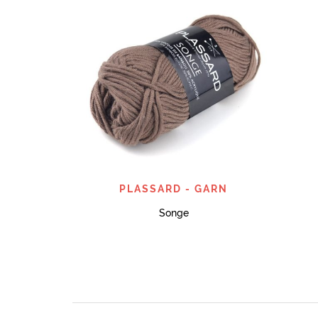
SNABBTITT
PLASSARD - GARN
Songe