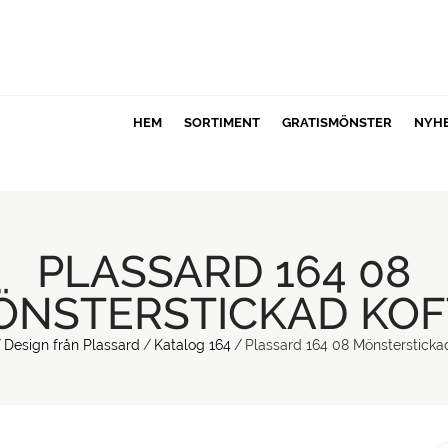
HEM
SORTIMENT
GRATISMÖNSTER
NYH
PLASSARD 164 08
ÖNSTERSTICKAD KOF
/
Design från Plassard
/
Katalog 164
/
Plassard 164 08 Mönstersticka