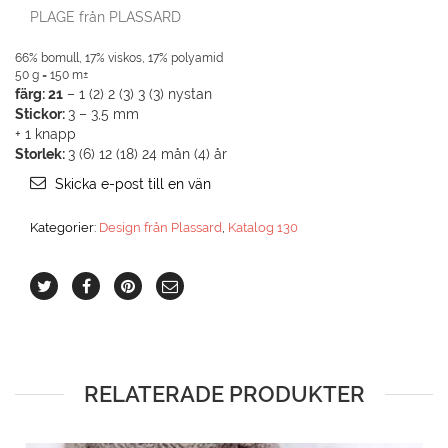
PLAGE från PLASSARD
66% bomull, 17% viskos, 17% polyamid
50 g = 150 m±
färg: 21
– 1 (2) 2 (3) 3 (3) nystan
Stickor:
3 – 3,5 mm
+ 1 knapp
Storlek:
3 (6) 12 (18) 24 mån (4) år
Skicka e-post till en vän
Kategorier:
Design från Plassard
,
Katalog 130
RELATERADE PRODUKTER