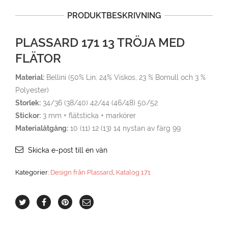
PRODUKTBESKRIVNING
PLASSARD 171 13 TRÖJA MED
FLÄTOR
Material:
Bellini (50% Lin, 24% Viskos, 23 % Bomull och 3 %
Polyester)
Storlek:
34/36 (38/40) 42/44 (46/48) 50/52
Stickor:
3 mm + flätsticka + markörer
Materialåtgång:
10 (11) 12 (13) 14 nystan av färg 99
Skicka e-post till en vän
Kategorier:
Design från Plassard
,
Katalog 171