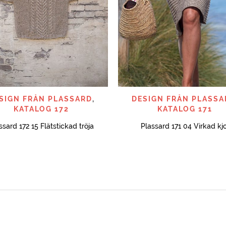
SNABBTITT
SNABBTITT
SIGN FRÅN PLASSARD
,
DESIGN FRÅN PLASSA
KATALOG 172
KATALOG 171
ssard 172 15 Flätstickad tröja
Plassard 171 04 Virkad kjo