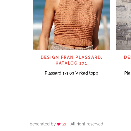
SNABBTITT
DESIGN FRÅN PLASSARD
,
DE
KATALOG 171
Plassard 171 03 Virkad topp
Pla
generated by
it2u
. All right reserved