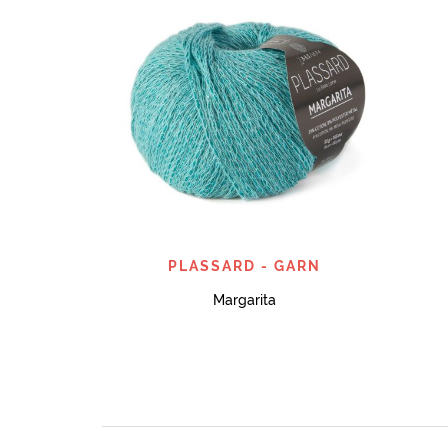
SNABBTITT
PLASSARD - GARN
Margarita