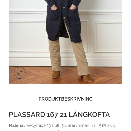
PRODUKTBESKRIVNING
PLASSARD 167 21 LÅNGKOFTA
Material:
Recymix ((23% ull, 5% återvunnen ull, , 51% akryl,