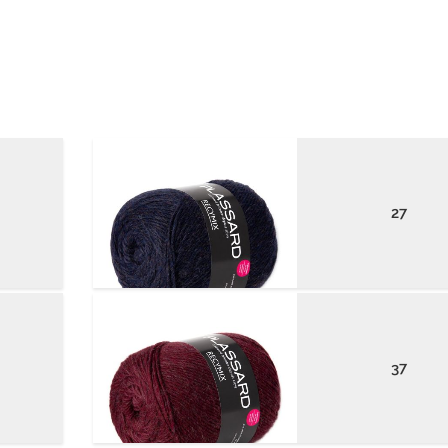
27
37