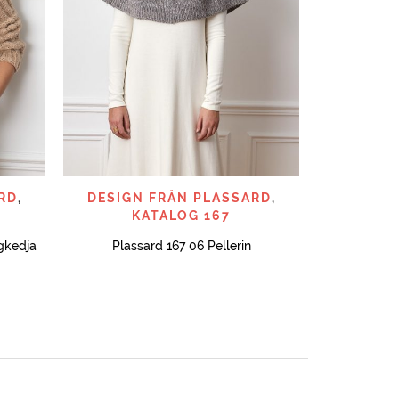
SNABBTITT
RD
,
DESIGN FRÅN PLASSARD
,
KATALOG 167
gkedja
Plassard 167 06 Pellerin