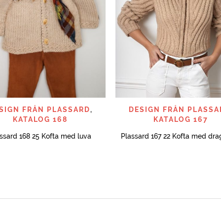
SNABBTITT
SNABBTITT
SIGN FRÅN PLASSARD
,
DESIGN FRÅN PLASSA
KATALOG 168
KATALOG 167
ssard 168 25 Kofta med luva
Plassard 167 22 Kofta med dra