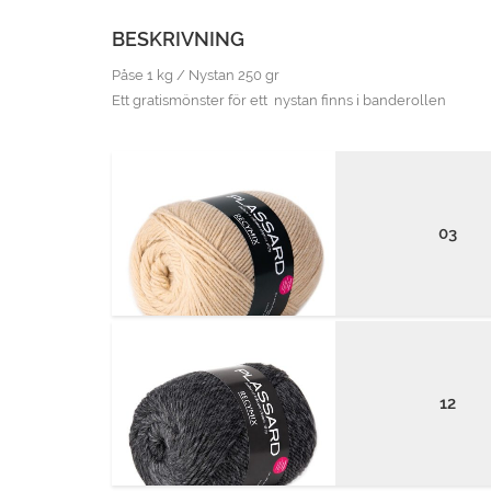
BESKRIVNING
Påse 1 kg / Nystan 250 gr
Ett gratismönster för ett nystan finns i banderollen
03
12