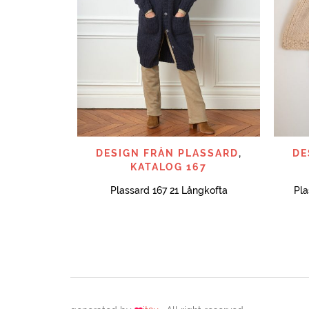
SNABBTITT
DESIGN FRÅN PLASSARD
,
DE
KATALOG 167
Plassard 167 21 Långkofta
Pla