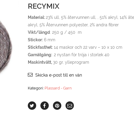
RECYMIX
Material:
23% ull, 5% återvunnen ull, , 51% akryl, 14% å
akryl, 5% Återvunnen polyester, 2% andra fibrer
Vikt/längd
: 250 g / 450 m
Stickor:
6 mm
Stickfasthet:
14 maskor och 22 varv – 10 x 10 cm
Garnåtgång:
2 nystan för tröja i storlek 40
Maskintvätt,
30 gr, ylleprogram
Skicka e-post till en vän
Kategori:
Plassard - Garn