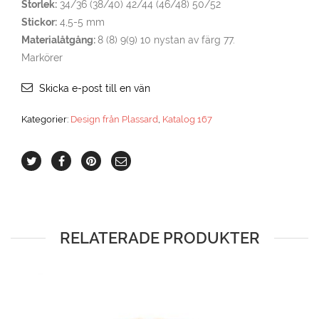
Storlek:
34/36 (38/40) 42/44 (46/48) 50/52
Stickor:
4,5-5 mm
Materialåtgång:
8 (8) 9(9) 10 nystan av färg 77.
Markörer
Skicka e-post till en vän
Kategorier:
Design från Plassard
,
Katalog 167
RELATERADE PRODUKTER