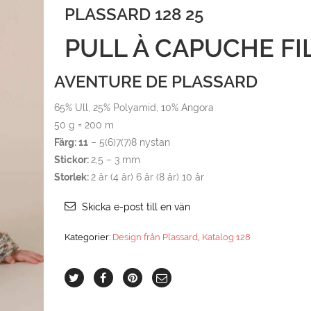
PLASSARD 128 25
PULL À CAPUCHE FI
AVENTURE DE PLASSARD
65% Ull, 25% Polyamid, 10% Angora
50 g = 200 m
Färg: 11
– 5(6)7(7)8 nystan
Stickor:
2,5 – 3 mm
Storlek:
2 år (4 år) 6 år (8 år) 10 år
Skicka e-post till en vän
Kategorier:
Design från Plassard
,
Katalog 128