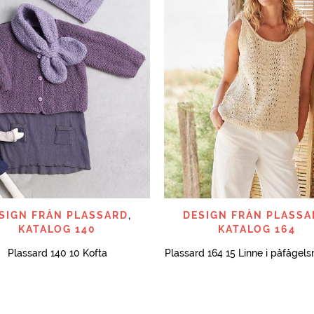
SNABBTITT
SNABBTITT
SIGN FRÅN PLASSARD
,
DESIGN FRÅN PLASSA
KATALOG 140
KATALOG 164
Plassard 140 10 Kofta
Plassard 164 15 Linne i påfågel