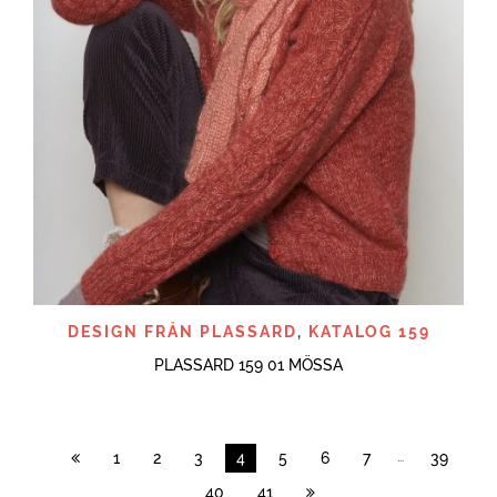
DESIGN FRÅN PLASSARD
,
KATALOG 159
PLASSARD 159 01 MÖSSA
…
1
2
3
4
5
6
7
39
40
41