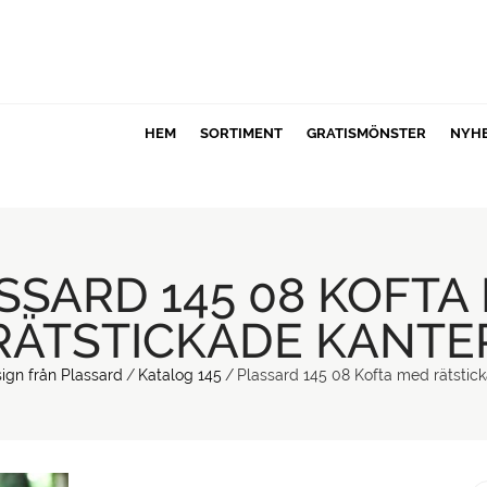
HEM
SORTIMENT
GRATISMÖNSTER
NYH
SSARD 145 08 KOFTA
RÄTSTICKADE KANTE
ign från Plassard
/
Katalog 145
/
Plassard 145 08 Kofta med rätstic