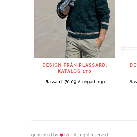
SNABBTITT
DESIGN FRÅN PLASSARD
,
DE
KATALOG 170
Plassard 170 09 V-ringad tröja
Plas
generated by
it2u
. All right reserved