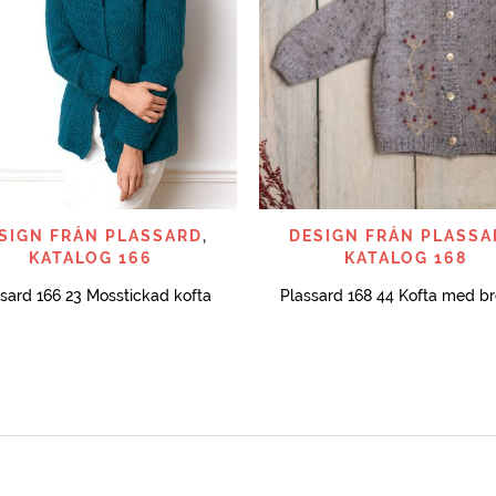
SNABBTITT
SNABBTITT
SIGN FRÅN PLASSARD
,
DESIGN FRÅN PLASSA
KATALOG 166
KATALOG 168
sard 166 23 Mosstickad kofta
Plassard 168 44 Kofta med br