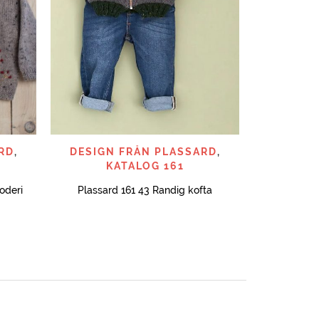
SNABBTITT
RD
,
DESIGN FRÅN PLASSARD
,
KATALOG 161
oderi
Plassard 161 43 Randig kofta