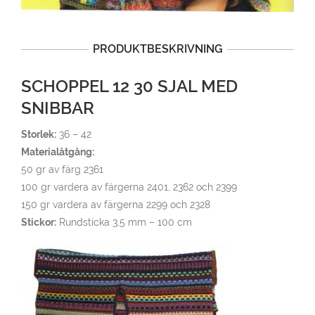
PRODUKTBESKRIVNING
SCHOPPEL 12 30 SJAL MED
SNIBBAR
Storlek:
36 – 42
Materialåtgång:
50 gr av färg 2361
100 gr vardera av färgerna 2401, 2362 och 2399
150 gr vardera av färgerna 2299 och 2328
Stickor:
Rundsticka 3,5 mm – 100 cm