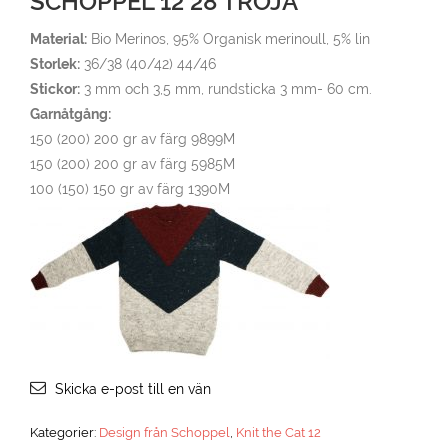
SCHOPPEL 12 28 TRÖJA
Material:
Bio Merinos, 95% Organisk merinoull, 5% lin
Storlek:
36/38 (40/42) 44/46
Stickor:
3 mm och 3,5 mm, rundsticka 3 mm- 60 cm.
Garnåtgång:
150 (200) 200 gr av färg 9899M
150 (200) 200 gr av färg 5985M
100 (150) 150 gr av färg 1390M
Skicka e-post till en vän
Kategorier:
Design från Schoppel
,
Knit the Cat 12