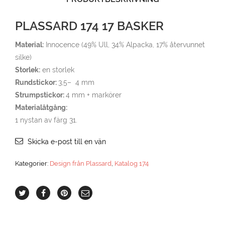
PLASSARD 174 17 BASKER
Material:
Innocence (49% Ull, 34% Alpacka, 17% återvunnet
silke)
Storlek:
en storlek
Rundstickor:
3,5– 4 mm
Strumpstickor:
4 mm + markörer
Materialåtgång:
1 nystan av färg 31.
Skicka e-post till en vän
Kategorier:
Design från Plassard
,
Katalog 174