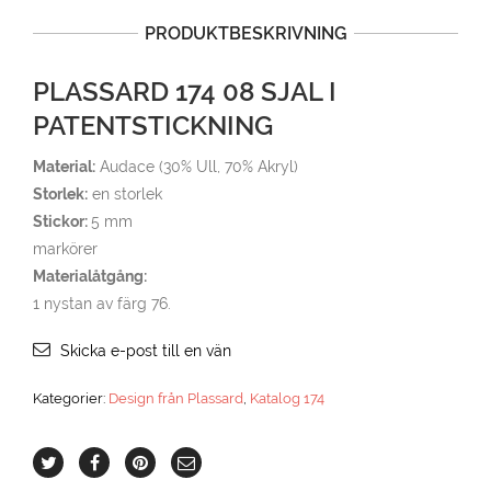
PRODUKTBESKRIVNING
PLASSARD 174 08 SJAL I
PATENTSTICKNING
Material:
Audace (30% Ull, 70% Akryl)
Storlek:
en storlek
Stickor:
5 mm
markörer
Materialåtgång:
1 nystan av färg 76.
Skicka e-post till en vän
Kategorier:
Design från Plassard
,
Katalog 174