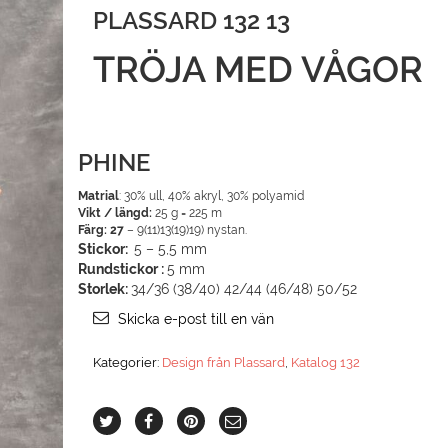
PLASSARD 132 13
TRÖJA MED VÅGOR
PHINE
Matrial
: 30% ull, 40% akryl, 30% polyamid
Vikt / längd:
25 g = 225 m
Färg: 27
– 9(11)13(19)19) nystan.
Stickor:
5 – 5,5 mm
Rundstickor :
5 mm
Storlek:
34/36 (38/40) 42/44 (46/48) 50/52
Skicka e-post till en vän
Kategorier:
Design från Plassard
,
Katalog 132