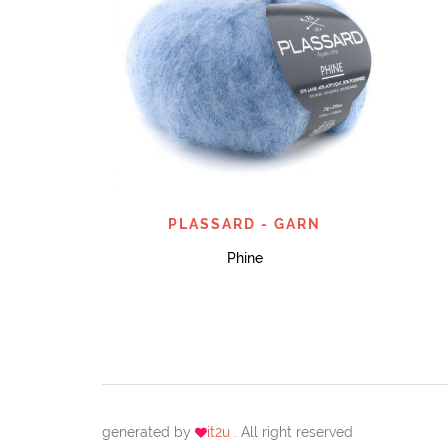
SNABBTITT
PLASSARD - GARN
Phine
generated by
it2u
. All right reserved