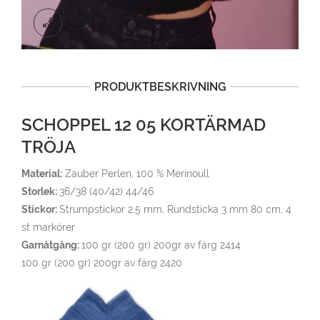
PRODUKTBESKRIVNING
SCHOPPEL 12 05 KORTÄRMAD
TRÖJA
Material:
Zauber Perlen, 100 % Merinoull
Storlek:
36/38 (40/42) 44/46
Stickor:
Strumpstickor 2,5 mm, Rundsticka 3 mm 80 cm, 4
st markörer
Garnåtgång:
100 gr (200 gr) 200gr av färg 2414
100 gr (200 gr) 200gr av färg 2420