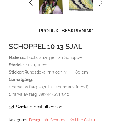
PRODUKTBESKRIVNING
SCHOPPEL 10 13 SJAL
Material:
Boots Stränge från Schoppel
Storlek:
20 x 150 cm
Stickor: R
undsticka nr 3 och nr 4 – 80 cm
Garnåtgång:
1 härva av färg 2070T (Fishermans friend)
1 härva av färg 8899M (Svartvit)
Skicka e-post till en vän
Kategorier:
Design från Schoppel
,
Knit the Cat 10