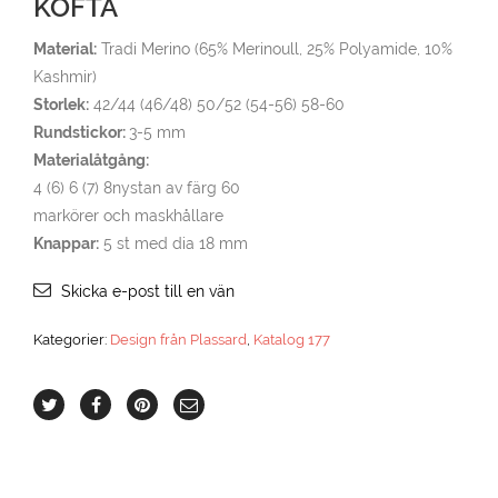
KOFTA
Material:
Tradi Merino (65% Merinoull, 25% Polyamide, 10%
Kashmir)
Storlek:
42/44 (46/48) 50/52 (54-56) 58-60
Rundstickor:
3-5 mm
Materialåtgång:
4 (6) 6 (7) 8nystan av färg 60
markörer och maskhållare
Knappar:
5 st med dia 18 mm
Skicka e-post till en vän
Kategorier:
Design från Plassard
,
Katalog 177