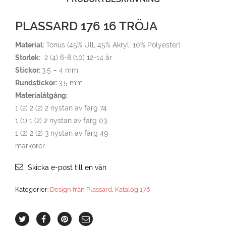
PLASSARD 176 16 TRÖJA
Material:
Tonus (45% Ull, 45% Akryl, 10% Polyester)
Storlek:
2 (4) 6-8 (10) 12-14 år
Stickor:
3,5 – 4 mm
Rundstickor:
3,5 mm
Materialåtgång:
1 (2) 2 (2) 2 nystan av färg 74
1 (1) 1 (2) 2 nystan av färg 03
1 (2) 2 (2) 3 nystan av färg 49
markörer
Skicka e-post till en vän
Kategorier:
Design från Plassard
,
Katalog 176