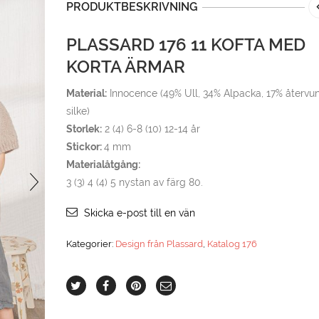
PRODUKTBESKRIVNING
PLASSARD 176 11 KOFTA MED
KORTA ÄRMAR
Material:
Innocence (49% Ull, 34% Alpacka, 17% återvu
silke)
Storlek:
2 (4) 6-8 (10) 12-14 år
Stickor:
4 mm
Materialåtgång:
3 (3) 4 (4) 5 nystan av färg 80.
Skicka e-post till en vän
Kategorier:
Design från Plassard
,
Katalog 176