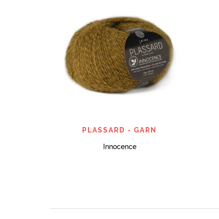
SNABBTITT
PLASSARD - GARN
Innocence