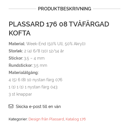
PRODUKTBESKRIVNING
PLASSARD 176 08 TVÅFÄRGAD
KOFTA
Material:
Week-End (50% Ull, 50% Akryl))
Storlek:
2 (4) 6/8 (10) 12/14 år
Stickor:
3,5 – 4 mm
Rundstickor:
3,5 mm
Materialåtgång:
4 (5) 6 (8) 10 nystan färg 076
1 (1) 1 (1) 1 nystan färg 043
3 st knappar
Skicka e-post till en vän
Kategorier:
Design från Plassard
,
Katalog 176