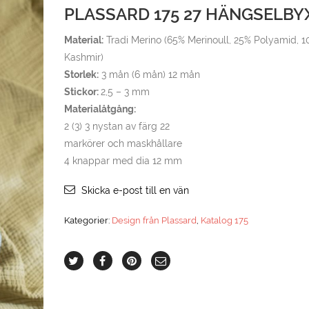
PLASSARD 175 27 HÄNGSELBY
Material:
Tradi Merino (65% Merinoull, 25% Polyamid, 
Kashmir)
Storlek:
3 mån (6 mån) 12 mån
Stickor:
2,5 – 3 mm
Materialåtgång:
2 (3) 3 nystan av färg 22
markörer och maskhållare
4 knappar med dia 12 mm
Skicka e-post till en vän
Kategorier:
Design från Plassard
,
Katalog 175