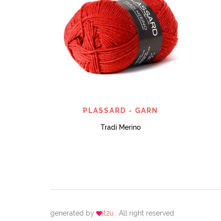
SNABBTITT
PLASSARD - GARN
Tradi Merino
generated by
it2u
. All right reserved