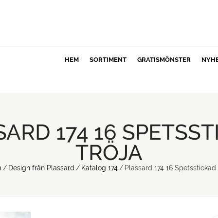
HEM
SORTIMENT
GRATISMÖNSTER
NYH
SARD 174 16 SPETSST
TRÖJA
m
/
Design från Plassard
/
Katalog 174
/
Plassard 174 16 Spetsstickad 