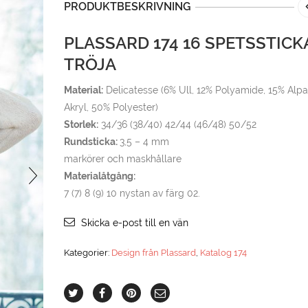
PRODUKTBESKRIVNING
PLASSARD 174 16 SPETSSTICK
TRÖJA
Material:
Delicatesse (6% Ull, 12% Polyamide, 15% Alpa
Akryl, 50% Polyester)
Storlek:
34/36 (38/40) 42/44 (46/48) 50/52
Rundsticka:
3,5 – 4 mm
markörer och maskhållare
Materialåtgång:
7 (7) 8 (9) 10 nystan av färg 02.
Skicka e-post till en vän
Kategorier:
Design från Plassard
,
Katalog 174