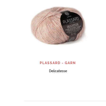
SNABBTITT
PLASSARD - GARN
Delicatesse