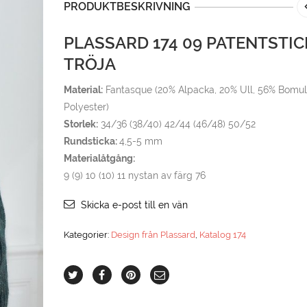
PRODUKTBESKRIVNING
PLASSARD 174 09 PATENTSTI
TRÖJA
Material:
Fantasque (20% Alpacka, 20% Ull, 56% Bomul
Polyester)
Storlek:
34/36 (38/40) 42/44 (46/48) 50/52
Rundsticka:
4,5-5 mm
Materialåtgång:
9 (9) 10 (10) 11 nystan av färg 76
Skicka e-post till en vän
Kategorier:
Design från Plassard
,
Katalog 174