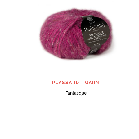
SNABBTITT
PLASSARD - GARN
Fantasque